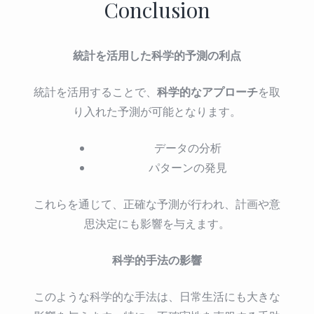
Conclusion
統計を活用した科学的予測の利点
科学的なアプローチ
統計を活用することで、
を取
り入れた予測が可能となります。
データの分析
パターンの発見
これらを通じて、正確な予測が行われ、計画や意
思決定にも影響を与えます。
科学的手法の影響
このような科学的な手法は、日常生活にも大きな