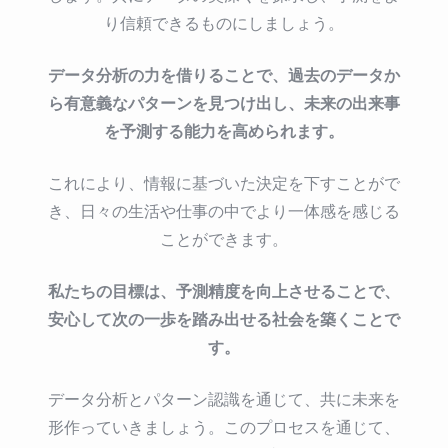
り信頼できるものにしましょう。
データ分析の力を借りることで、過去のデータか
ら有意義なパターンを見つけ出し、未来の出来事
を予測する能力を高められます。
これにより、情報に基づいた決定を下すことがで
き、日々の生活や仕事の中でより一体感を感じる
ことができます。
私たちの目標は、予測精度を向上させることで、
安心して次の一歩を踏み出せる社会を築くことで
す。
データ分析とパターン認識を通じて、共に未来を
形作っていきましょう。このプロセスを通じて、