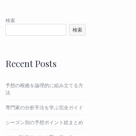
検索
検索
Recent Posts
予想の根拠を論理的に組み立てる方
法
専門家の分析手法を学ぶ完全ガイド
シーズン別の予想ポイント総まとめ