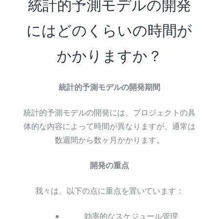
統計的予測モデルの開発
にはどのくらいの時間が
かかりますか？
統計的予測モデルの開発期間
統計的予測モデルの開発には、プロジェクトの具
体的な内容によって時間が異なりますが、通常は
数週間から数ヶ月かかります。
開発の重点
我々は、以下の点に重点を置いています：
効率的なスケジュール管理