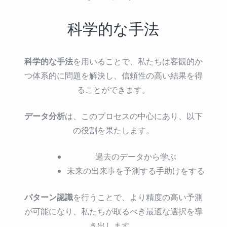
科学的な手法
科学的な手法
を用いることで、私たちは客観的か
つ体系的に問題を解決し、信頼性の高い結果を得
ることができます。
データ分析
は、このプロセスの中心にあり、以下
の役割を果たします。
過去のデータから学ぶ
未来の出来事を予測する手助けをする
パターン認識
を行うことで、より精度の高い予測
が可能になり、私たちが取るべき最適な選択を導
き出します。