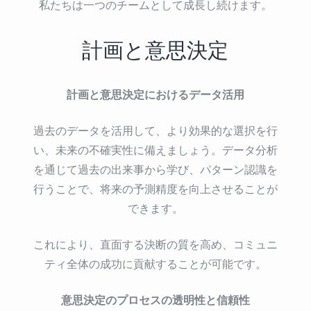
私たちは一つのチームとして成長し続けます。
計画と意思決定
計画と意思決定におけるデータ活用
過去のデータを活用して、より効果的な選択を行
い、未来の不確実性に備えましょう。データ分析
を通じて過去の出来事から学び、パターン認識を
行うことで、将来の予測精度を向上させることが
できます。
これにより、直面する決断の質を高め、コミュニ
ティ全体の成功に貢献することが可能です。
意思決定のプロセスの透明性と信頼性