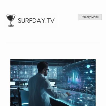
Skip
to
content
Primary Menu