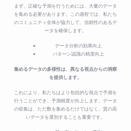
まず、正確な予測を行うためには、大量のデータ
を集める必要があります。この過程では、私たち
のコミュニティ全体が協力して、信頼性のあるデ
ータを確保します。
データ分析の効果向上
パターン認識の精度向上
集めるデータの多様性は、異なる視点からの洞察
を提供します。
これにより、私たちはより包括的な視点で予測を
行うことができ、予測精度が向上します。データ
の収集は、ただ数を集めるだけではなく、質の高
いデータを選別することも重要です。