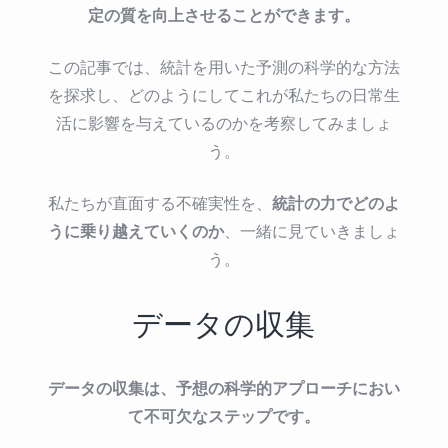
定の質を向上させることができます。
この記事では、統計を用いた予測の科学的な方法
を探求し、どのようにしてこれが私たちの日常生
活に影響を与えているのかを考察してみましょ
う。
統計の力でどのよ
私たちが直面する不確実性を、
うに乗り越えていくのか
、一緒に見ていきましょ
う。
データの収集
データの収集は、予想の科学的アプローチにおい
て不可欠なステップです。