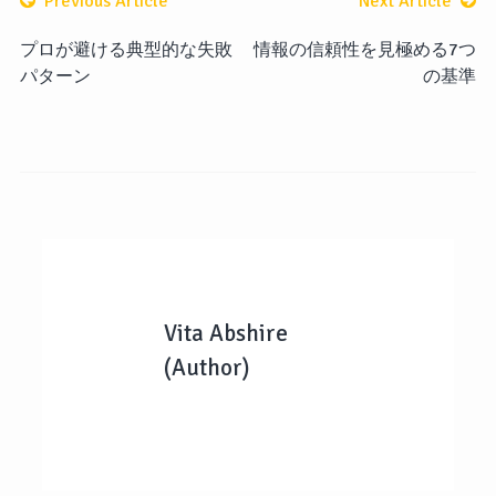
Previous Article
Next Article
プロが避ける典型的な失敗
情報の信頼性を見極める7つ
パターン
の基準
Vita Abshire
(Author)