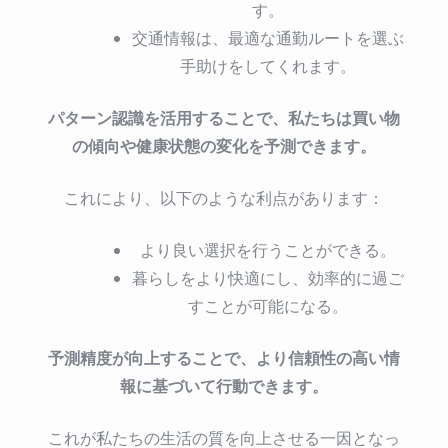
す。
交通情報は、最適な通勤ルートを選ぶ
手助けをしてくれます。
パターン認識を活用することで、私たちは買い物
の傾向や健康状態の変化を予測できます。
これにより、以下のような利点があります：
より良い選択を行うことができる。
暮らしをより快適にし、効率的に過ご
すことが可能になる。
予測精度が向上することで、より信頼性の高い情
報に基づいて行動できます。
これが私たちの生活の質を向上させる一因となっ