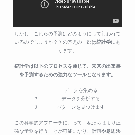
プ
ロ
ー
チ
は
しかし、これらの予測はどのようにして行われて
統計学
いるのでしょうか？その答えの一部は
にあ
ります。
統計学は以下のプロセスを通じて、未来の出来事
を予測するための強力なツールとなります。
データを集める
データを分析する
パターンを見つけ出す
この科学的アプローチによって、私たちはより正
計画や意思決
確な予測を行うことが可能になり、