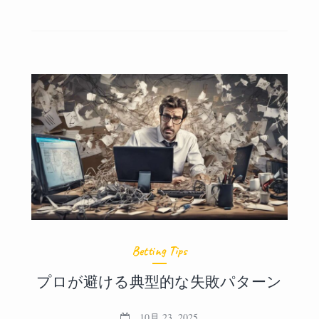
Betting Tips
プロが避ける典型的な失敗パターン
10月 23, 2025