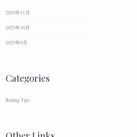
2025年11月
2025年10月
2025年9月
Categories
Betting Tips
Other Links