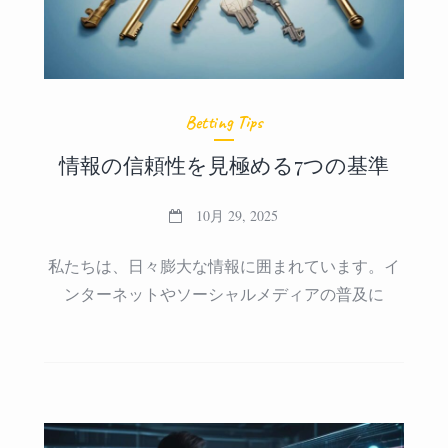
Betting Tips
情報の信頼性を見極める7つの基準
10月 29, 2025
私たちは、日々膨大な情報に囲まれています。イ
ンターネットやソーシャルメディアの普及に