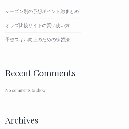
シーズン別の予想ポイント総まとめ
オッズ比較サイトの賢い使い方
予想スキル向上のための練習法
Recent Comments
No comments to show.
Archives