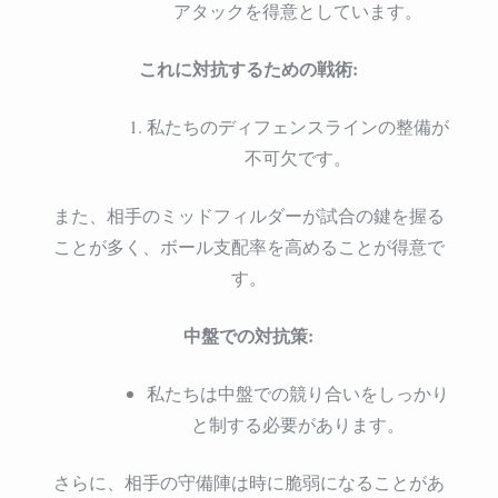
アタックを得意としています。
これに対抗するための戦術:
私たちのディフェンスラインの整備が
不可欠です。
また、相手のミッドフィルダーが試合の鍵を握る
ことが多く、ボール支配率を高めることが得意で
す。
中盤での対抗策:
私たちは中盤での競り合いをしっかり
と制する必要があります。
さらに、相手の守備陣は時に脆弱になることがあ