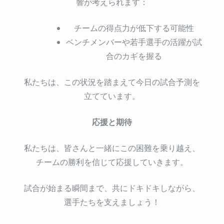
響が考えられます：
チームの得点力が低下する可能性
ベンチメンバーや若手選手の活躍が試
合のカギを握る
私たちは、この状況を踏まえて今日の試合予測を
立てています。
応援と期待
私たちは、皆さんと一緒にこの困難を乗り越え、
チームの勝利を信じて応援していきます。
試合が始まる瞬間まで、共にドキドキしながら、
選手たちを支えましょう！