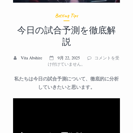
Betting Tips
今日の試合予測を徹底解
説
今
Vita Abshire
9月 22, 2025
コメントを受
日
け付けていません。
の
試
私たちは今日の試合予測について、徹底的に分析
合
していきたいと思います。
予
測
を
徹
底
解
説
は