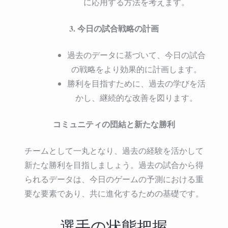
に応用する方法を考えます。
3. 今日の試合戦略の計画
過去のデータに基づいて、今日の試合
の戦略をより効果的に計画します。
勝利を目指すために、過去の学びを活
かし、継続的な改善を図ります。
コミュニティの団結と新たな勝利
チームとして一丸となり、過去の経験を活かして
新たな勝利を目指しましょう。過去の試合から得
られるデータは、今日のゲームの予測における重
要な要素であり、共に進化するための基礎です。
選手の状態把握