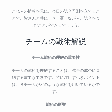
これらの情報を元に、今日の試合予測を立てるこ
とで、皆さんと共に一喜一憂しながら、試合を楽
しむことができるでしょう。
チームの戦術解説
チーム戦術の理解の重要性
チームの戦術を理解することは、試合の成否に直
結する重要な要素です。特に注目すべきポイント
は、各チームがどのような戦術を用いているかで
す。
戦術の影響