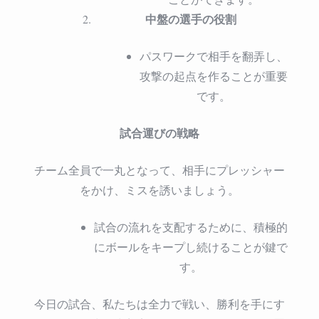
中盤の選手の役割
パスワークで相手を翻弄し、
攻撃の起点を作ることが重要
です。
試合運びの戦略
チーム全員で一丸となって、相手にプレッシャー
をかけ、ミスを誘いましょう。
試合の流れを支配するために、積極的
にボールをキープし続けることが鍵で
す。
今日の試合、私たちは全力で戦い、勝利を手にす