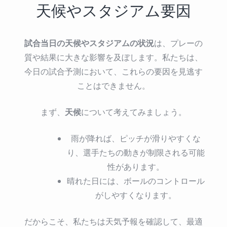
天候やスタジアム要因
試合当日の天候やスタジアムの状況
は、プレーの
質や結果に大きな影響を及ぼします。私たちは、
今日の試合予測において、これらの要因を見逃す
ことはできません。
天候
まず、
について考えてみましょう。
雨が降れば、ピッチが滑りやすくな
り、選手たちの動きが制限される可能
性があります。
晴れた日には、ボールのコントロール
がしやすくなります。
だからこそ、私たちは天気予報を確認して、最適