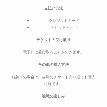
支払い方法
クレジットカード
デビットカード
チケットの受け取り
電子的に受け取ることができます。
その他の購入方法
お急ぎの場合は、会場のチケット売り場でも購入
可能です。
観戦の楽しみ