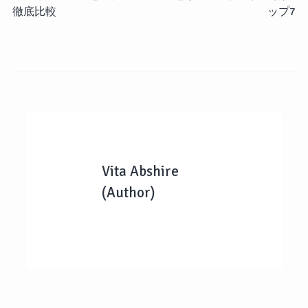
徹底比較
ップ7
Vita Abshire
(Author)