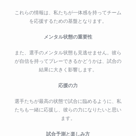
これらの情報は、私たちが一体感を持ってチーム
を応援するための基盤となります。
メンタル状態の重要性
また、選手のメンタル状態も見逃せません。彼ら
が自信を持ってプレーできるかどうかは、試合の
結果に大きく影響します。
応援の力
選手たちが最高の状態で試合に臨めるように、私
たちも一緒に応援し、彼らの力になりたいと思い
ます。
試合予測と楽しみ方