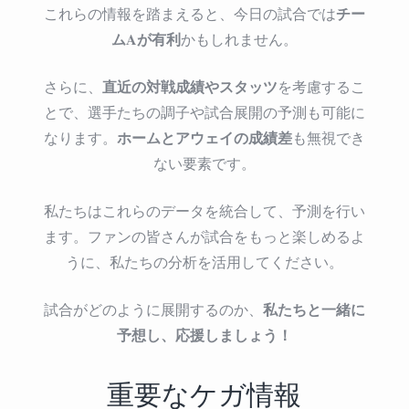
チー
これらの情報を踏まえると、今日の試合では
ムAが有利
かもしれません。
直近の対戦成績やスタッツ
さらに、
を考慮するこ
とで、選手たちの調子や試合展開の予測も可能に
ホームとアウェイの成績差
なります。
も無視でき
ない要素です。
私たちはこれらのデータを統合して、予測を行い
ます。ファンの皆さんが試合をもっと楽しめるよ
うに、私たちの分析を活用してください。
私たちと一緒に
試合がどのように展開するのか、
予想し、応援しましょう！
重要なケガ情報