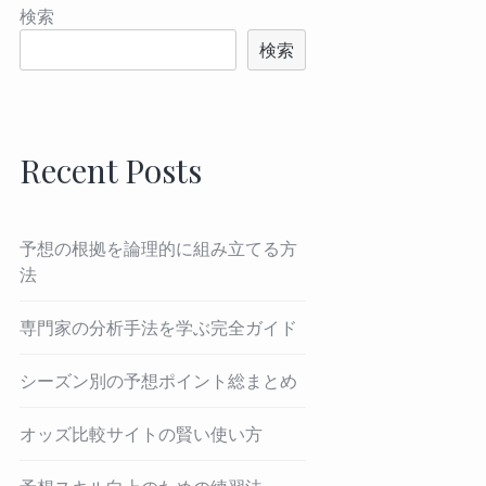
検索
検索
Recent Posts
予想の根拠を論理的に組み立てる方
法
専門家の分析手法を学ぶ完全ガイド
シーズン別の予想ポイント総まとめ
オッズ比較サイトの賢い使い方