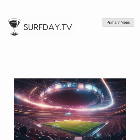
Skip
to
content
Primary Menu