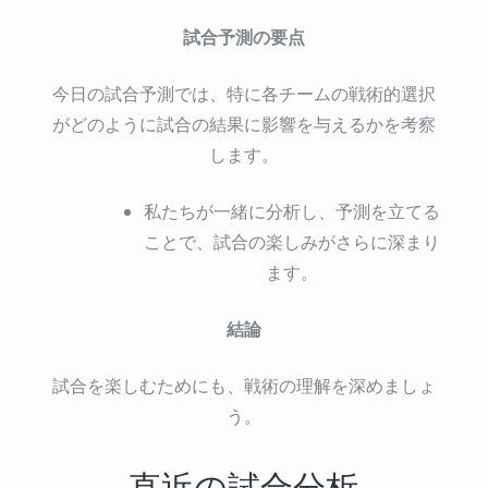
試合予測の要点
今日の試合予測では、特に各チームの戦術的選択
がどのように試合の結果に影響を与えるかを考察
します。
私たちが一緒に分析し、予測を立てる
ことで、試合の楽しみがさらに深まり
ます。
結論
試合を楽しむためにも、戦術の理解を深めましょ
う。
直近の試合分析